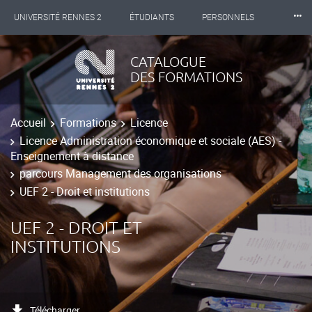
⸱⸱⸱
UNIVERSITÉ RENNES 2
ÉTUDIANTS
PERSONNELS
INTERNATIONAL
PROFESSIONNELS
BIBLIOTHÈQUES
CATALOGUE
DES FORMATIONS
LES NOUVELLES DE RENNES 2
Accueil
Formations
Licence
Licence Administration économique et sociale (AES) -
Enseignement à distance
parcours Management des organisations
UEF 2 - Droit et institutions
UEF 2 - DROIT ET
INSTITUTIONS
Télécharger