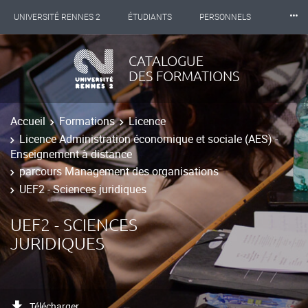
⸱⸱⸱
UNIVERSITÉ RENNES 2
ÉTUDIANTS
PERSONNELS
INTERNATIONAL
PROFESSIONNELS
BIBLIOTHÈQUES
CATALOGUE
DES FORMATIONS
LES NOUVELLES DE RENNES 2
Accueil
Formations
Licence
Licence Administration économique et sociale (AES) -
Enseignement à distance
parcours Management des organisations
UEF2 - Sciences juridiques
UEF2 - SCIENCES
JURIDIQUES
Télécharger