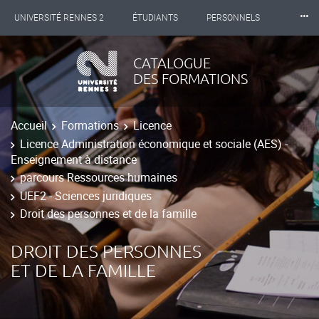
⸱⸱⸱
UNIVERSITÉ RENNES 2
ÉTUDIANTS
PERSONNELS
INTERNATIONAL
PROFESSIONNELS
BIBLIOTHÈQUES
CATALOGUE
DES FORMATIONS
LES NOUVELLES DE RENNES 2
Accueil
Formations
Licence
Licence Administration économique et sociale (AES) -
Enseignement à distance
parcours Ressources humaines
UEF2 - Sciences juridiques
Droit des personnes et de la famille
DROIT DES PERSONNES
ET DE LA FAMILLE