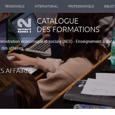
PERSONNELS
INTERNATIONAL
PROFESSIONNELS
BIBLIO
CATALOGUE
DES FORMATIONS
inistration économique et sociale (AES) - Enseignement à dist
t des affaires
S AFFAIRES