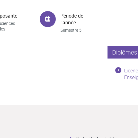
posante
Période de
l'année
Sciences
les
Semestre 5
Diplômes 
Licenc
Ensei