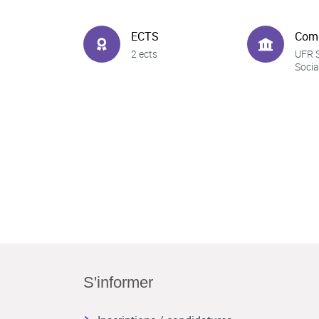
ECTS
Com
2 ects
UFR 
Socia
S'informer