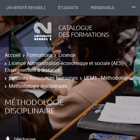
⸱⸱⸱
UNIVERSITÉ RENNES 2
ÉTUDIANTS
PERSONNELS
INTERNATIONAL
PROFESSIONNELS
BIBLIOTHÈQUES
CATALOGUE
DES FORMATIONS
LES NOUVELLES DE RENNES 2
Accueil
Formations
Licence
Licence Administration économique et sociale (AES) -
Enseignement à distance
parcours Ressources humaines
UEM1 - Méthodologie
Méthodologie disciplinaire
MÉTHODOLOGIE
DISCIPLINAIRE
Télécharger