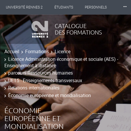
⸱⸱⸱
UNIVERSITÉ RENNES 2
ÉTUDIANTS
PERSONNELS
INTERNATIONAL
PROFESSIONNELS
BIBLIOTHÈQUES
CATALOGUE
DES FORMATIONS
LES NOUVELLES DE RENNES 2
Accueil
Formations
Licence
Licence Administration économique et sociale (AES) -
Enseignement à distance
parcours Ressources humaines
UET5 - Enseignements transversaux
Relations internationales
Économie européenne et mondialisation
ÉCONOMIE
EUROPÉENNE ET
MONDIALISATION