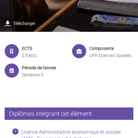
Télécharger
ECTS
Composante
2,5 ects
UFR Sciences Sociales
Période de l'année
Semestre 5
Diplômes intégrant cet élément
Licence Administration économique et sociale