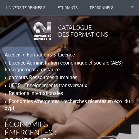
⸱⸱⸱
UNIVERSITÉ RENNES 2
ÉTUDIANTS
PERSONNELS
INTERNATIONAL
PROFESSIONNELS
BIBLIOTHÈQUES
CATALOGUE
DES FORMATIONS
LES NOUVELLES DE RENNES 2
Accueil
Formations
Licence
Licence Administration économique et sociale (AES) -
Enseignement à distance
parcours Ressources humaines
UET5 - Enseignements transversaux
Relations internationales
Économies émergentes : recherches récentes en éco. du
dvpt
ÉCONOMIES
ÉMERGENTES :