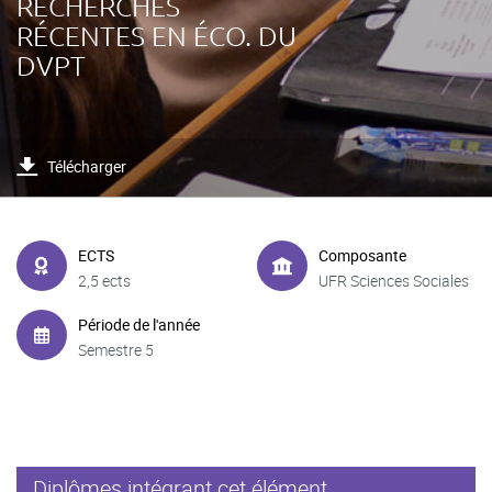
RECHERCHES
RÉCENTES EN ÉCO. DU
DVPT
Télécharger
ECTS
Composante
2,5 ects
UFR Sciences Sociales
Période de l'année
Semestre 5
Diplômes intégrant cet élément