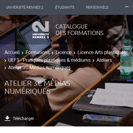
⸱⸱⸱
UNIVERSITÉ RENNES 2
ÉTUDIANTS
PERSONNELS
INTERNATIONAL
PROFESSIONNELS
BIBLIOTHÈQUES
CATALOGUE
DES FORMATIONS
LES NOUVELLES DE RENNES 2
Accueil
Formations
Licence
Licence Arts plastiques
UEF1 - Pratiques plastiques & médiums
Ateliers
Atelier 3C Médias numériques
ATELIER 3C MÉDIAS
NUMÉRIQUES
Télécharger