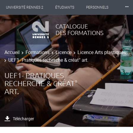
⸱⸱⸱
UNIVERSITÉ RENNES 2
ÉTUDIANTS
PERSONNELS
INTERNATIONAL
PROFESSIONNELS
BIBLIOTHÈQUES
CATALOGUE
DES FORMATIONS
LES NOUVELLES DE RENNES 2
Accueil
Formations
Licence
Licence Arts plastiques
UEF1- Pratiques recherche & créat° art.
UEF1- PRATIQUES
RECHERCHE & CRÉAT°
ART.
Télécharger