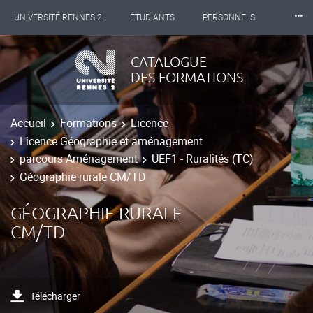
⸱⸱⸱
UNIVERSITÉ RENNES 2
ÉTUDIANTS
PERSONNELS
INTERNATIONAL
PROFESSIONNELS
BIBLIOTHÈQUES
CATALOGUE
DES FORMATIONS
LES NOUVELLES DE RENNES 2
Accueil
Formations
Licence
Licence Géographie et aménagement
parcours Aménagement
UEF1 - Ruralités (TC)
Géographie rurale CM/TD
GÉOGRAPHIE RURALE
CM/TD
Télécharger