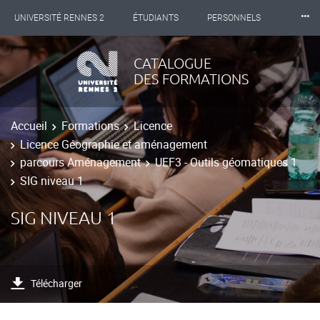
⸱⸱⸱
UNIVERSITÉ RENNES 2
ÉTUDIANTS
PERSONNELS
INTERNATIONAL
PROFESSIONNELS
BIBLIOTHÈQUES
CATALOGUE
DES FORMATIONS
LES NOUVELLES DE RENNES 2
Accueil
Formations
Licence
Licence Géographie et aménagement
parcours Aménagement
UEF3 - Outils géomatiques 1
SIG niveau 1
SIG NIVEAU 1
Télécharger