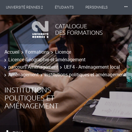
⸱⸱⸱
UNIVERSITÉ RENNES 2
ÉTUDIANTS
PERSONNELS
INTERNATIONAL
PROFESSIONNELS
BIBLIOTHÈQUES
CATALOGUE
DES FORMATIONS
LES NOUVELLES DE RENNES 2
Accueil
Formations
Licence
Licence Géographie et aménagement
parcours Aménagement
UEF4 - Aménagement local
Aménagement
Institutions politiques et aménagement
INSTITUTIONS
POLITIQUES ET
AMÉNAGEMENT