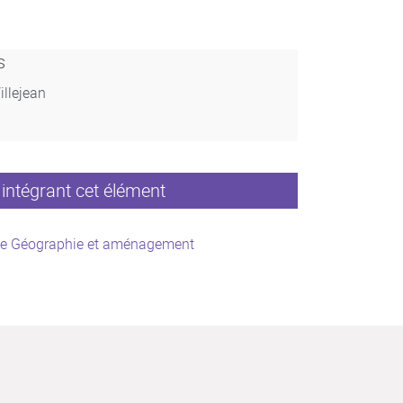
s
illejean
intégrant cet élément
ce Géographie et aménagement