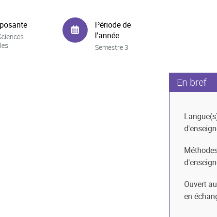
posante
Période de
l'année
Sciences
les
Semestre 3
En bref
Langue(s
d'enseig
Méthode
d'enseig
Ouvert au
en échan