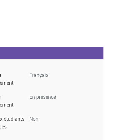
)
Français
nement
s
En présence
nement
x étudiants
Non
ges