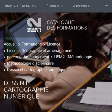
⸱⸱⸱
UNIVERSITÉ RENNES 2
ÉTUDIANTS
PERSONNELS
INTERNATIONAL
PROFESSIONNELS
BIBLIOTHÈQUES
CATALOGUE
DES FORMATIONS
LES NOUVELLES DE RENNES 2
Accueil
Formations
Licence
Licence Géographie et aménagement
parcours Aménagement
UEM2 - Méthodologie
Méthodologie disciplinaire
Dessin et cartographie numérique
DESSIN ET
CARTOGRAPHIE
NUMÉRIQUE