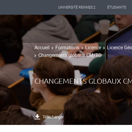
UNIVERSITÉ RENNES 2
ÉTUDIANTS
Accueil
Formations
Licence
Licence Gé
Changements globaux CM/TD
CHANGEMENTS GLOBAUX C
Télécharger