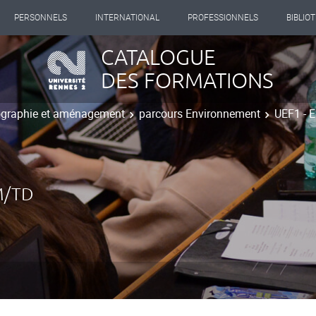
PERSONNELS
INTERNATIONAL
PROFESSIONNELS
BIBLIO
CATALOGUE
DES FORMATIONS
ographie et aménagement
parcours Environnement
UEF1 - 
M/TD