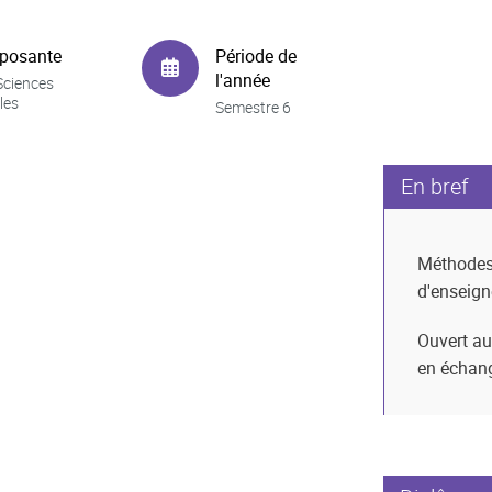
posante
Période de
l'année
Sciences
les
Semestre 6
En bref
Méthode
d'enseig
Ouvert au
en échan