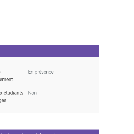
s
En présence
nement
x étudiants
Non
ges