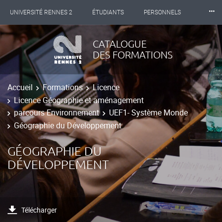
⸱⸱⸱
UNIVERSITÉ RENNES 2
ÉTUDIANTS
PERSONNELS
INTERNATIONAL
PROFESSIONNELS
BIBLIOTHÈQUES
CATALOGUE
DES FORMATIONS
LES NOUVELLES DE RENNES 2
Accueil
Formations
Licence
Licence Géographie et aménagement
parcours Environnement
UEF1- Système Monde
Géographie du Développement
GÉOGRAPHIE DU
DÉVELOPPEMENT
Télécharger