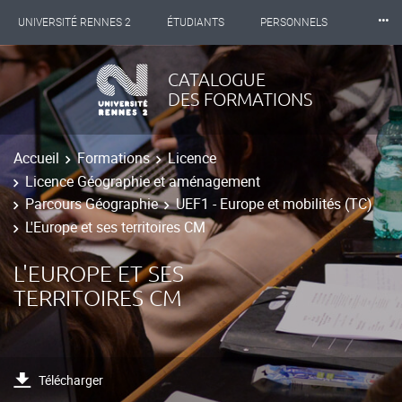
⸱⸱⸱
UNIVERSITÉ RENNES 2
ÉTUDIANTS
PERSONNELS
INTERNATIONAL
PROFESSIONNELS
BIBLIOTHÈQUES
CATALOGUE
DES FORMATIONS
LES NOUVELLES DE RENNES 2
Accueil
Formations
Licence
Licence Géographie et aménagement
Parcours Géographie
UEF1 - Europe et mobilités (TC)
L'Europe et ses territoires CM
L'EUROPE ET SES
TERRITOIRES CM
Télécharger