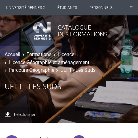
⸱⸱⸱
UNIVERSITÉ RENNES 2
ÉTUDIANTS
PERSONNELS
INTERNATIONAL
PROFESSIONNELS
BIBLIOTHÈQUES
CATALOGUE
DES FORMATIONS
LES NOUVELLES DE RENNES 2
Accueil
Formations
Licence
Licence Géographie et aménagement
Parcours Géographie
UEF1 - Les Suds
UEF1 - LES SUDS
Télécharger