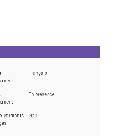
)
Français
nement
s
En présence
nement
x étudiants
Non
ges