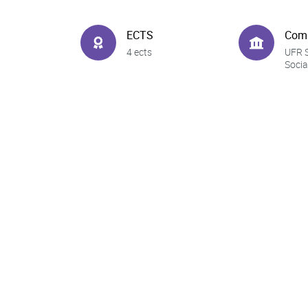
ECTS
Com
4 ects
UFR 
Socia