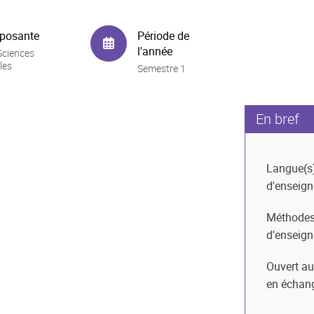
posante
Période de
l'année
Sciences
les
Semestre 1
En bref
Langue(s
d'enseig
Méthode
d'enseig
Ouvert au
en échan