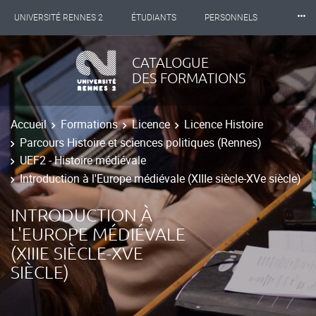
⸱⸱⸱
UNIVERSITÉ RENNES 2
ÉTUDIANTS
PERSONNELS
INTERNATIONAL
PROFESSIONNELS
BIBLIOTHÈQUES
CATALOGUE
DES FORMATIONS
LES NOUVELLES DE RENNES 2
Accueil
Formations
Licence
Licence Histoire
Parcours Histoire et sciences politiques (Rennes)
UEF2 - Histoire médiévale
Introduction à l'Europe médiévale (XIIIe siècle-XVe siècle)
INTRODUCTION À
L'EUROPE MÉDIÉVALE
(XIIIE SIÈCLE-XVE
SIÈCLE)