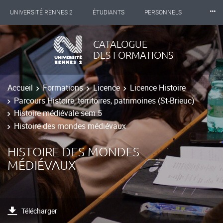
⸱⸱⸱
UNIVERSITÉ RENNES 2
ÉTUDIANTS
PERSONNELS
INTERNATIONAL
PROFESSIONNELS
BIBLIOTHÈQUES
CATALOGUE
DES FORMATIONS
LES NOUVELLES DE RENNES 2
Accueil
Formations
Licence
Licence Histoire
Parcours Histoire, territoires, patrimoines (St-Brieuc)
Histoire médiévale sem 5
Histoire des mondes médiévaux
HISTOIRE DES MONDES
MÉDIÉVAUX
Télécharger