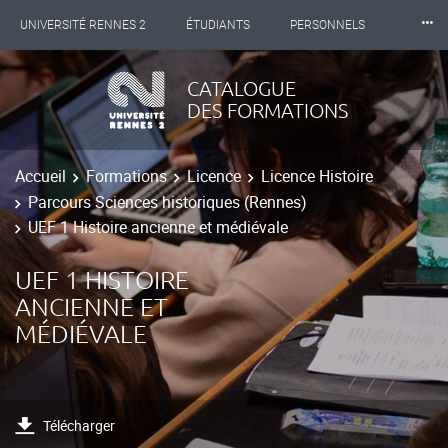
⸱⸱⸱
UNIVERSITÉ RENNES 2
ÉTUDIANTS
PERSONNELS
INTERNATIONAL
PROFESSIONNELS
BIBLIOTHÈQUES
CATALOGUE
DES FORMATIONS
LES NOUVELLES DE RENNES 2
Accueil
Formations
Licence
Licence Histoire
Parcours Sciences historiques (Rennes)
UEF 1 Histoire ancienne et médiévale
UEF 1 HISTOIRE
ANCIENNE ET
MÉDIÉVALE
Télécharger