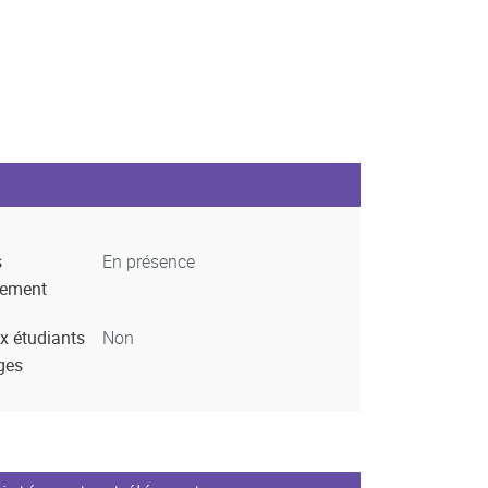
s
En présence
nement
x étudiants
Non
ges