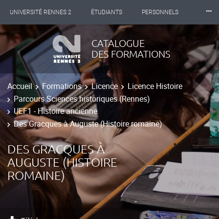
⸱⸱⸱
UNIVERSITÉ RENNES 2
ÉTUDIANTS
PERSONNELS
INTERNATIONAL
PROFESSIONNELS
BIBLIOTHÈQUES
CATALOGUE
DES FORMATIONS
LES NOUVELLES DE RENNES 2
Accueil
Formations
Licence
Licence Histoire
Parcours Sciences historiques (Rennes)
UEF1 - Histoire ancienne
Des Gracques à Auguste (Histoire romaine)
DES GRACQUES À
AUGUSTE (HISTOIRE
ROMAINE)