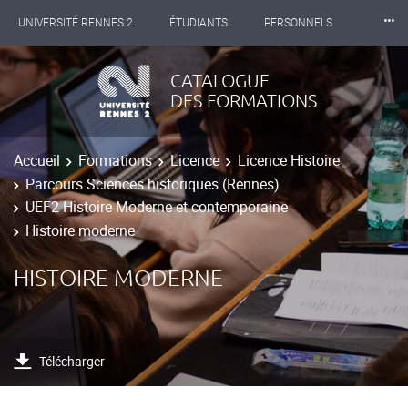
⸱⸱⸱
UNIVERSITÉ RENNES 2
ÉTUDIANTS
PERSONNELS
INTERNATIONAL
PROFESSIONNELS
BIBLIOTHÈQUES
CATALOGUE
DES FORMATIONS
LES NOUVELLES DE RENNES 2
Accueil
Formations
Licence
Licence Histoire
Parcours Sciences historiques (Rennes)
UEF2 Histoire Moderne et contemporaine
Histoire moderne
HISTOIRE MODERNE
Télécharger