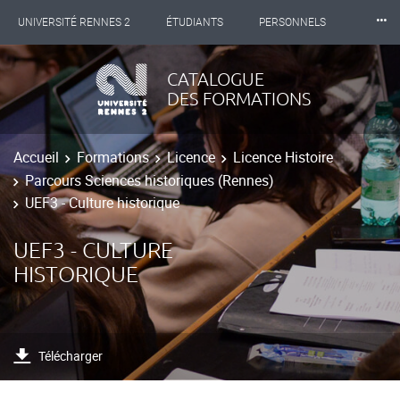
⸱⸱⸱
UNIVERSITÉ RENNES 2
ÉTUDIANTS
PERSONNELS
INTERNATIONAL
PROFESSIONNELS
BIBLIOTHÈQUES
CATALOGUE
DES FORMATIONS
LES NOUVELLES DE RENNES 2
Accueil
Formations
Licence
Licence Histoire
Parcours Sciences historiques (Rennes)
UEF3 - Culture historique
UEF3 - CULTURE
HISTORIQUE
Télécharger