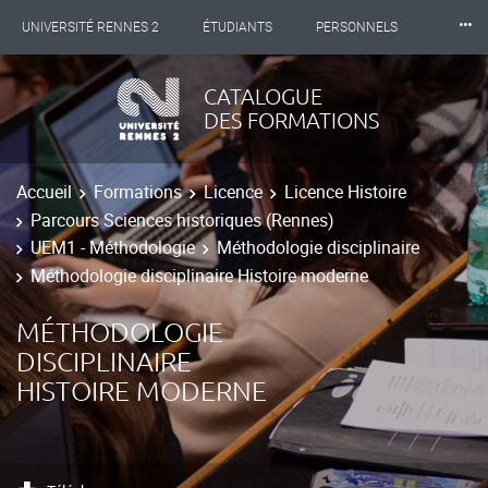
⸱⸱⸱
UNIVERSITÉ RENNES 2
ÉTUDIANTS
PERSONNELS
INTERNATIONAL
PROFESSIONNELS
BIBLIOTHÈQUES
CATALOGUE
DES FORMATIONS
LES NOUVELLES DE RENNES 2
Accueil
Formations
Licence
Licence Histoire
Parcours Sciences historiques (Rennes)
UEM1 - Méthodologie
Méthodologie disciplinaire
Méthodologie disciplinaire Histoire moderne
MÉTHODOLOGIE
DISCIPLINAIRE
HISTOIRE MODERNE