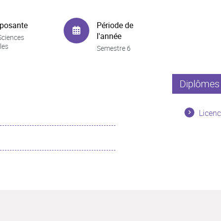
posante
Période de
l'année
Sciences
les
Semestre 6
Diplômes 
Licenc