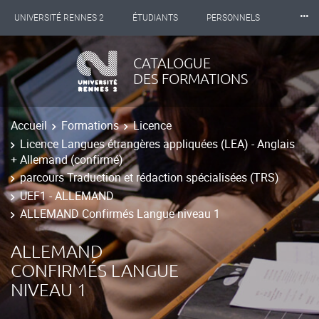
⸱⸱⸱
UNIVERSITÉ RENNES 2
ÉTUDIANTS
PERSONNELS
INTERNATIONAL
PROFESSIONNELS
BIBLIOTHÈQUES
CATALOGUE
DES FORMATIONS
LES NOUVELLES DE RENNES 2
Accueil
Formations
Licence
Licence Langues étrangères appliquées (LEA) - Anglais
+ Allemand (confirmé)
parcours Traduction et rédaction spécialisées (TRS)
UEF1 - ALLEMAND
ALLEMAND Confirmés Langue niveau 1
ALLEMAND
CONFIRMÉS LANGUE
NIVEAU 1