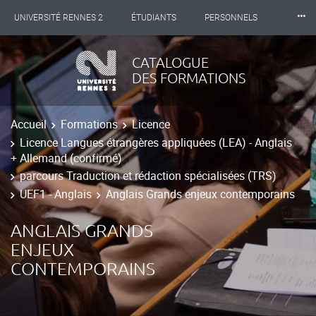
⸱⸱⸱
UNIVERSITÉ RENNES 2
ÉTUDIANTS
PERSONNELS
INTERNATIONAL
PROFESSIONNELS
BIBLIOTHÈQUES
CATALOGUE
DES FORMATIONS
LES NOUVELLES DE RENNES 2
Accueil
Formations
Licence
Licence Langues étrangères appliquées (LEA) - Anglais
+ Allemand (confirmé)
parcours Traduction et rédaction spécialisées (TRS)
UEF1 - Anglais
Anglais Grands enjeux contemporains
ANGLAIS GRANDS
ENJEUX
CONTEMPORAINS