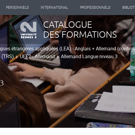
PERSONNELS
INTERNATIONAL
PROFESSIONNELS
BIBLIO
CATALOGUE
DES FORMATIONS
gues étrangères appliquées (LEA) - Anglais + Allemand (confir
s (TRS)
UEF2 - Allemand
Allemand Langue niveau 3
3