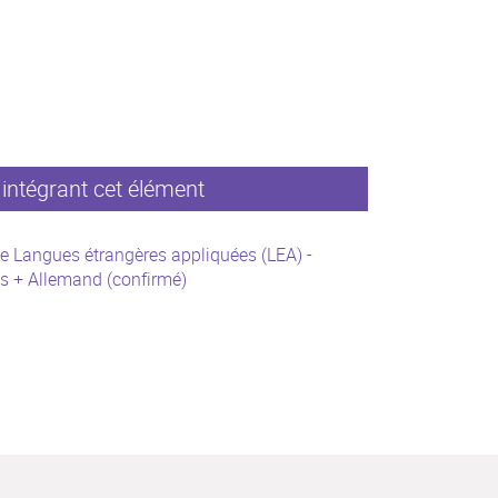
intégrant cet élément
e Langues étrangères appliquées (LEA) -
s + Allemand (confirmé)