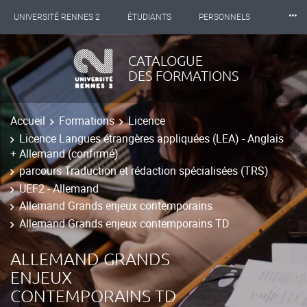
⸱⸱⸱
UNIVERSITÉ RENNES 2
ÉTUDIANTS
PERSONNELS
INTERNATIONAL
PROFESSIONNELS
BIBLIOTHÈQUES
CATALOGUE
DES FORMATIONS
LES NOUVELLES DE RENNES 2
Accueil
Formations
Licence
Licence Langues étrangères appliquées (LEA) - Anglais
+ Allemand (confirmé)
parcours Traduction et rédaction spécialisées (TRS)
UEF2 - Allemand
Allemand Grands enjeux contemporains
Allemand Grands enjeux contemporains TD
ALLEMAND GRANDS
ENJEUX
CONTEMPORAINS TD