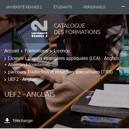
⸱⸱⸱
UNIVERSITÉ RENNES 2
ÉTUDIANTS
PERSONNELS
INTERNATIONAL
PROFESSIONNELS
BIBLIOTHÈQUES
CATALOGUE
DES FORMATIONS
LES NOUVELLES DE RENNES 2
Accueil
Formations
Licence
Licence Langues étrangères appliquées (LEA) - Anglais
+ Allemand (confirmé)
parcours Traduction et rédaction spécialisées (TRS)
UEF2 - Anglais
UEF2 - ANGLAIS
Télécharger