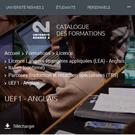
⸱⸱⸱
UNIVERSITÉ RENNES 2
ÉTUDIANTS
PERSONNELS
INTERNATIONAL
PROFESSIONNELS
BIBLIOTHÈQUES
CATALOGUE
DES FORMATIONS
LES NOUVELLES DE RENNES 2
Accueil
Formations
Licence
Licence Langues étrangères appliquées (LEA) - Anglais
+ Italien (confirmé)
Parcours Traduction et rédaction spécialisées (TRS)
UEF1 - Anglais
UEF1 - ANGLAIS
Télécharger