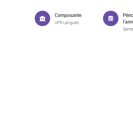
Composante
Péri
l'an
UFR Langues
Seme