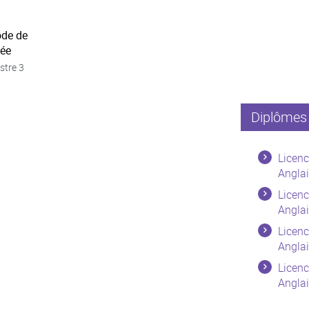
ode de
née
stre 3
Diplômes 
Licenc
Anglai
Licenc
Anglai
Licenc
Anglai
Licenc
Anglai