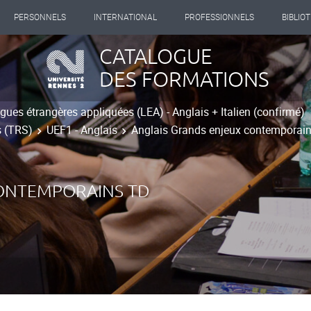
PERSONNELS
INTERNATIONAL
PROFESSIONNELS
BIBLIO
CATALOGUE
DES FORMATIONS
ues étrangères appliquées (LEA) - Anglais + Italien (confirmé)
s (TRS)
UEF1 - Anglais
Anglais Grands enjeux contemporai
CONTEMPORAINS TD