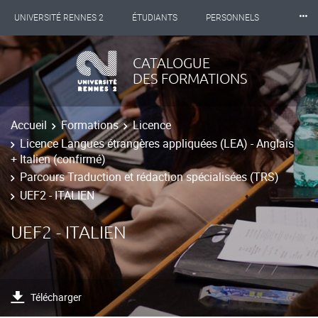
⸱⸱⸱
UNIVERSITÉ RENNES 2
ÉTUDIANTS
PERSONNELS
INTERNATIONAL
PROFESSIONNELS
BIBLIOTHÈQUES
CATALOGUE
DES FORMATIONS
LES NOUVELLES DE RENNES 2
Accueil
Formations
Licence
Licence Langues étrangères appliquées (LEA) - Anglais
+ Italien (confirmé)
Parcours Traduction et rédaction spécialisées (TRS)
UEF2 - ITALIEN
UEF2 - ITALIEN
Télécharger