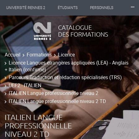
⸱⸱⸱
UNIVERSITÉ RENNES 2
ÉTUDIANTS
PERSONNELS
INTERNATIONAL
PROFESSIONNELS
BIBLIOTHÈQUES
CATALOGUE
DES FORMATIONS
LES NOUVELLES DE RENNES 2
Accueil
Formations
Licence
Licence Langues étrangères appliquées (LEA) - Anglais
+ Italien (confirmé)
Parcours Traduction et rédaction spécialisées (TRS)
UEF2 - ITALIEN
ITALIEN Langue professionnelle niveau 2
ITALIEN Langue professionnelle niveau 2 TD
ITALIEN LANGUE
PROFESSIONNELLE
NIVEAU 2 TD