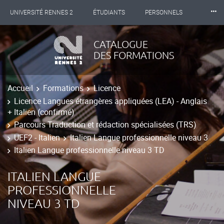
⸱⸱⸱
UNIVERSITÉ RENNES 2
ÉTUDIANTS
PERSONNELS
INTERNATIONAL
PROFESSIONNELS
BIBLIOTHÈQUES
CATALOGUE
DES FORMATIONS
LES NOUVELLES DE RENNES 2
Accueil
Formations
Licence
Licence Langues étrangères appliquées (LEA) - Anglais
+ Italien (confirmé)
Parcours Traduction et rédaction spécialisées (TRS)
UEF2 - Italien
Italien Langue professionnelle niveau 3
Italien Langue professionnelle niveau 3 TD
ITALIEN LANGUE
PROFESSIONNELLE
NIVEAU 3 TD