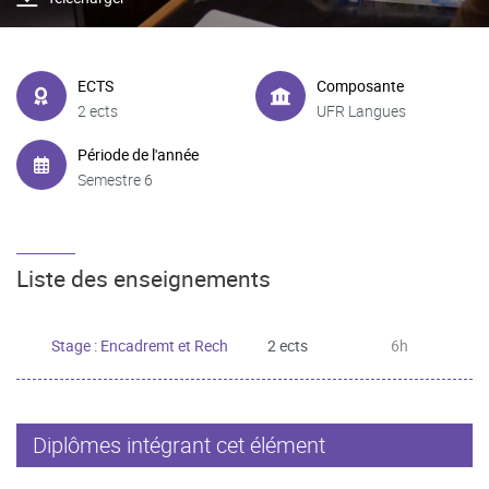
ECTS
Composante
2 ects
UFR Langues
Période de l'année
Semestre 6
Liste des enseignements
Stage : Encadremt et Rech
2 ects
6h
Diplômes intégrant cet élément