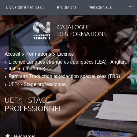
⸱⸱⸱
UNIVERSITÉ RENNES 2
ÉTUDIANTS
PERSONNELS
INTERNATIONAL
PROFESSIONNELS
BIBLIOTHÈQUES
CATALOGUE
DES FORMATIONS
LES NOUVELLES DE RENNES 2
Accueil
Formations
Licence
Licence Langues étrangères appliquées (LEA) - Anglais
+ Italien (confirmé)
Parcours Traduction et rédaction spécialisées (TRS)
UEF4 - Stage professionnel
UEF4 - STAGE
PROFESSIONNEL
Télécharger