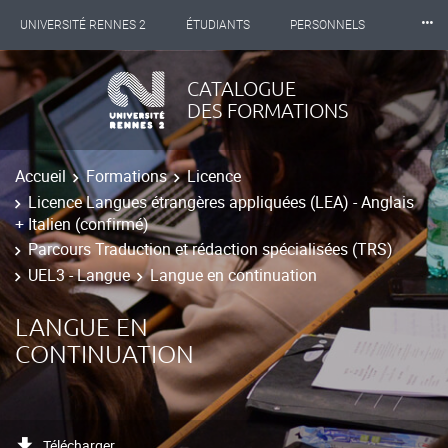
⸱⸱⸱
UNIVERSITÉ RENNES 2
ÉTUDIANTS
PERSONNELS
INTERNATIONAL
PROFESSIONNELS
BIBLIOTHÈQUES
CATALOGUE
DES FORMATIONS
LES NOUVELLES DE RENNES 2
Accueil
Formations
Licence
Licence Langues étrangères appliquées (LEA) - Anglais
+ Italien (confirmé)
Parcours Traduction et rédaction spécialisées (TRS)
UEL3 - Langue
Langue en continuation
LANGUE EN
CONTINUATION
Télécharger