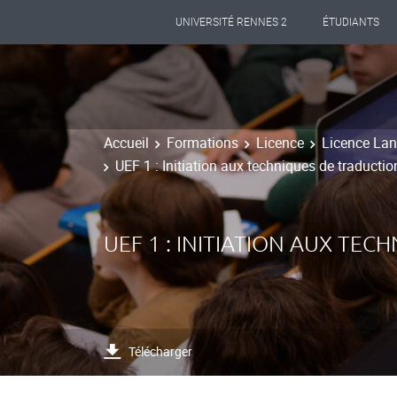
UNIVERSITÉ RENNES 2
ÉTUDIANTS
Accueil
Formations
Licence
Licence Lang
UEF 1 : Initiation aux techniques de traductio
UEF 1 : INITIATION AUX TE
Télécharger