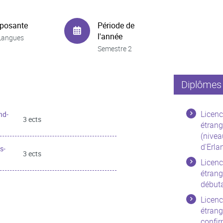
posante
Période de
l'année
Langues
Semestre 2
Diplômes 
Licenc
nd-
3 ects
étrang
(nivea
d'Erla
s-
3 ects
Licenc
étrang
début
Licenc
étrang
confir