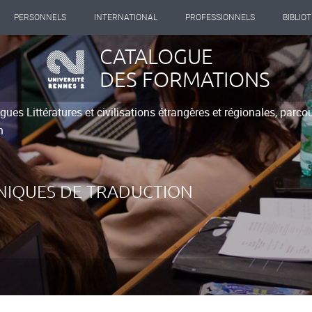
PERSONNELS
INTERNATIONAL
PROFESSIONNELS
BIBLIO
CATALOGUE
DES FORMATIONS
ues Littératures et civilisations étrangères et régionales, parc
n
CHNIQUES DE TRADUCTION