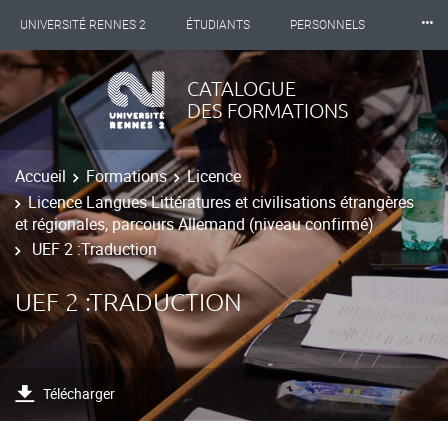
⸱⸱⸱
UNIVERSITÉ RENNES 2
ÉTUDIANTS
PERSONNELS
INTERNATIONAL
PROFESSIONNELS
BIBLIOTHÈQUES
CATALOGUE
DES FORMATIONS
LES NOUVELLES DE RENNES 2
Accueil
Formations
Licence
Licence Langues Littératures et civilisations étrangères
et régionales, parcours Allemand (niveau confirmé)
UEF 2 :Traduction
UEF 2 :TRADUCTION
Télécharger