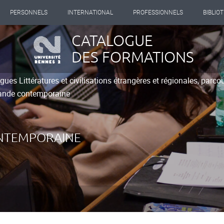
PERSONNELS
INTERNATIONAL
PROFESSIONNELS
BIBLIO
CATALOGUE
DES FORMATIONS
ues Littératures et civilisations étrangères et régionales, parc
mande contemporaine
ONTEMPORAINE