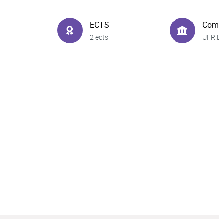
ECTS
Com
2 ects
UFR 