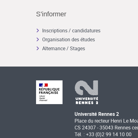
S'informer
Inscriptions / candidatures
Organisation des études
Alternance / Stages
Université Rennes 2
Place du recteur Henri Le Mo
CS 24307 - 35043 Rennes ce
Tél. : +33 (0)2 99 14 10 00