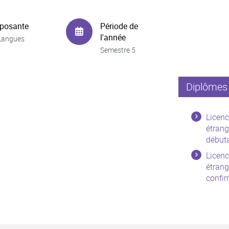
posante
Période de
l'année
Langues
Semestre 5
Diplômes 
Licenc
étrang
début
Licenc
étrang
confir