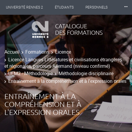
⸱⸱⸱
UNIVERSITÉ RENNES 2
ÉTUDIANTS
PERSONNELS
INTERNATIONAL
PROFESSIONNELS
BIBLIOTHÈQUES
CATALOGUE
DES FORMATIONS
LES NOUVELLES DE RENNES 2
Accueil
Formations
Licence
Licence Langues Littératures et civilisations étrangères
et régionales, parcours Allemand (niveau confirmé)
UEM2 - Méthodologie
Méthodologie disciplinaire
Entraînement à la compréhension et à l'expression orales
ENTRAÎNEMENT À LA
COMPRÉHENSION ET À
L'EXPRESSION ORALES