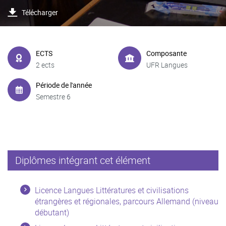
Télécharger
ECTS
Composante
2 ects
UFR Langues
Période de l'année
Semestre 6
Diplômes intégrant cet élément
Licence Langues Littératures et civilisations
étrangères et régionales, parcours Allemand (niveau
débutant)