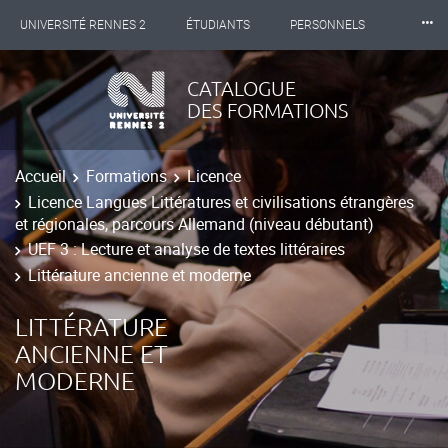
⸱⸱⸱
UNIVERSITÉ RENNES 2
ÉTUDIANTS
PERSONNELS
INTERNATIONAL
PROFESSIONNELS
BIBLIOTHÈQUES
CATALOGUE
DES FORMATIONS
LES NOUVELLES DE RENNES 2
Accueil
Formations
Licence
Licence Langues Littératures et civilisations étrangères
et régionales, parcours Allemand (niveau débutant)
UEF 3 : Lecture et analyse de textes littéraires
Littérature ancienne et moderne
LITTÉRATURE
ANCIENNE ET
MODERNE