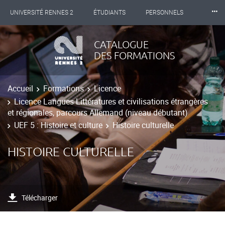
⸱⸱⸱
UNIVERSITÉ RENNES 2
ÉTUDIANTS
PERSONNELS
INTERNATIONAL
PROFESSIONNELS
BIBLIOTHÈQUES
CATALOGUE
DES FORMATIONS
LES NOUVELLES DE RENNES 2
Accueil
Formations
Licence
Licence Langues Littératures et civilisations étrangères
et régionales, parcours Allemand (niveau débutant)
UEF 5 : Histoire et culture
Histoire culturelle
HISTOIRE CULTURELLE
Télécharger