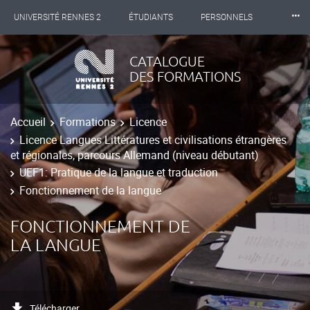
⸱⸱⸱
UNIVERSITÉ RENNES 2
ÉTUDIANTS
PERSONNELS
INTERNATIONAL
PROFESSIONNELS
BIBLIOTHÈQUES
CATALOGUE
DES FORMATIONS
LES NOUVELLES DE RENNES 2
Accueil
Formations
Licence
Licence Langues Littératures et civilisations étrangères
et régionales, parcours Allemand (niveau débutant)
UEF1: Pratique de la langue et traduction
Fonctionnement de la langue
FONCTIONNEMENT DE
LA LANGUE
Télécharger