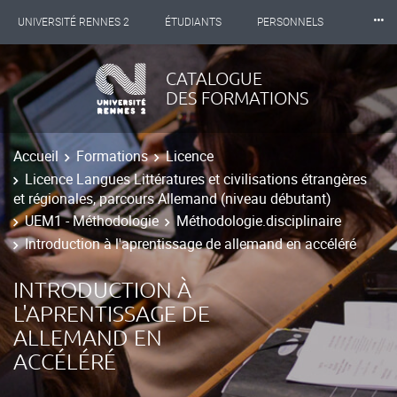
⸱⸱⸱
UNIVERSITÉ RENNES 2
ÉTUDIANTS
PERSONNELS
INTERNATIONAL
PROFESSIONNELS
BIBLIOTHÈQUES
CATALOGUE
DES FORMATIONS
LES NOUVELLES DE RENNES 2
Accueil
Formations
Licence
Licence Langues Littératures et civilisations étrangères
et régionales, parcours Allemand (niveau débutant)
UEM1 - Méthodologie
Méthodologie.disciplinaire
Introduction à l'aprentissage de allemand en accéléré
INTRODUCTION À
L'APRENTISSAGE DE
ALLEMAND EN
ACCÉLÉRÉ