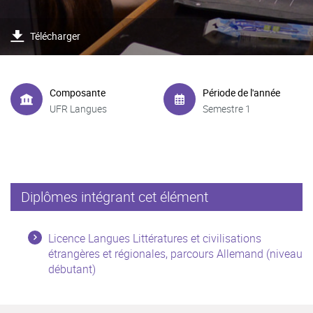
Télécharger
Composante
Période de l'année
UFR Langues
Semestre 1
Diplômes intégrant cet élément
Licence Langues Littératures et civilisations
étrangères et régionales, parcours Allemand (niveau
débutant)