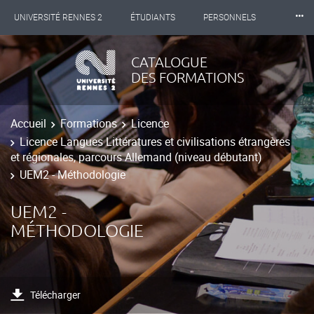
⸱⸱⸱
UNIVERSITÉ RENNES 2
ÉTUDIANTS
PERSONNELS
INTERNATIONAL
PROFESSIONNELS
BIBLIOTHÈQUES
CATALOGUE
DES FORMATIONS
LES NOUVELLES DE RENNES 2
Accueil
Formations
Licence
Licence Langues Littératures et civilisations étrangères
et régionales, parcours Allemand (niveau débutant)
UEM2 - Méthodologie
UEM2 -
MÉTHODOLOGIE
Télécharger