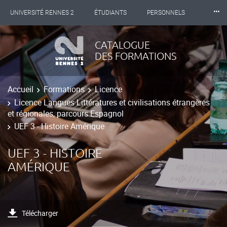
⸱⸱⸱
UNIVERSITÉ RENNES 2
ÉTUDIANTS
PERSONNELS
INTERNATIONAL
PROFESSIONNELS
BIBLIOTHÈQUES
CATALOGUE
DES FORMATIONS
LES NOUVELLES DE RENNES 2
Accueil
Formations
Licence
Licence Langues Littératures et civilisations étrangères
et régionales, parcours Espagnol
UEF 3 - Histoire Amérique
UEF 3 - HISTOIRE
AMÉRIQUE
Télécharger